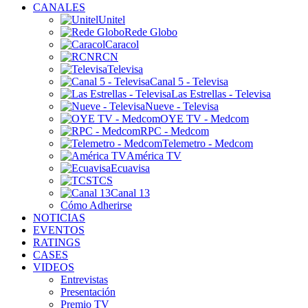
CANALES
Unitel
Rede Globo
Caracol
RCN
Televisa
Canal 5 - Televisa
Las Estrellas - Televisa
Nueve - Televisa
OYE TV - Medcom
RPC - Medcom
Telemetro - Medcom
América TV
Ecuavisa
TCS
Canal 13
Cómo Adherirse
NOTICIAS
EVENTOS
RATINGS
CASES
VIDEOS
Entrevistas
Presentación
Premio TV