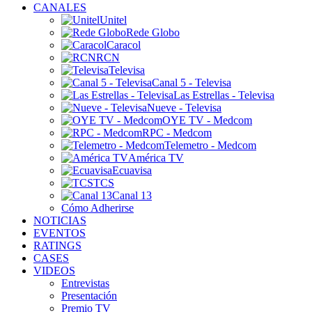
CANALES
Unitel
Rede Globo
Caracol
RCN
Televisa
Canal 5 - Televisa
Las Estrellas - Televisa
Nueve - Televisa
OYE TV - Medcom
RPC - Medcom
Telemetro - Medcom
América TV
Ecuavisa
TCS
Canal 13
Cómo Adherirse
NOTICIAS
EVENTOS
RATINGS
CASES
VIDEOS
Entrevistas
Presentación
Premio TV