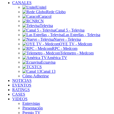
CANALES
Unitel
Rede Globo
Caracol
RCN
Televisa
Canal 5 - Televisa
Las Estrellas - Televisa
Nueve - Televisa
OYE TV - Medcom
RPC - Medcom
Telemetro - Medcom
América TV
Ecuavisa
TCS
Canal 13
Cómo Adherirse
NOTICIAS
EVENTOS
RATINGS
CASES
VIDEOS
Entrevistas
Presentación
Premio TV