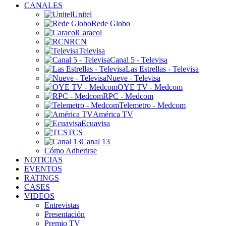
CANALES
Unitel
Rede Globo
Caracol
RCN
Televisa
Canal 5 - Televisa
Las Estrellas - Televisa
Nueve - Televisa
OYE TV - Medcom
RPC - Medcom
Telemetro - Medcom
América TV
Ecuavisa
TCS
Canal 13
Cómo Adherirse
NOTICIAS
EVENTOS
RATINGS
CASES
VIDEOS
Entrevistas
Presentación
Premio TV